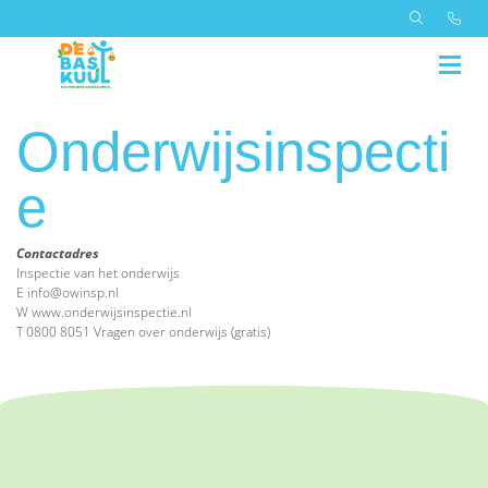
Onderwijsinspecti
e
Contactadres
Inspectie van het onderwijs
E info@owinsp.nl
W www.onderwijsinspectie.nl
T 0800 8051 Vragen over onderwijs (gratis)