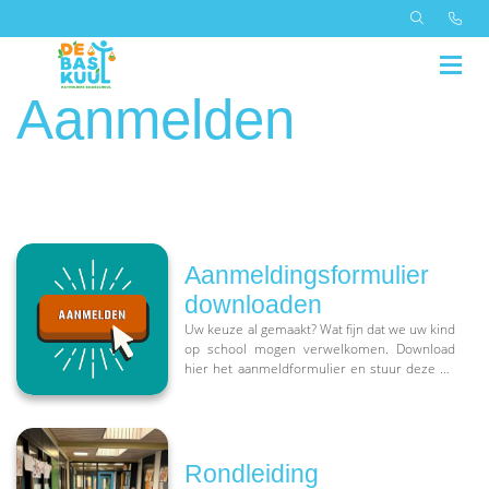
Aanmelden
Aanmeldingsformulier
downloaden
Uw keuze al gemaakt? Wat fijn dat we uw kind
op school mogen verwelkomen. Download
hier het aanmeldformulier en stuur deze op
naar directie@debaskuul.nl. Langsbrengen
mag natuurlijk ook altijd!
https://mobilecms.blob.core.windows.net/appfiles
machtiging_(1).pdf
Rondleiding