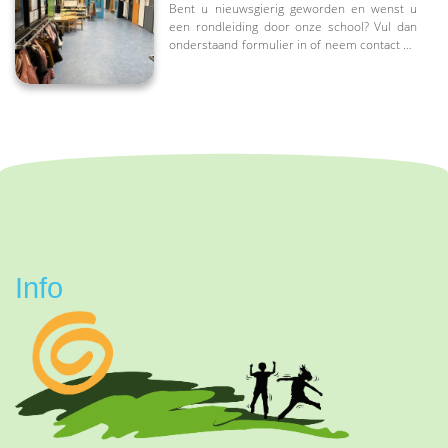
Bent u nieuwsgierig geworden en wenst u
een rondleiding door onze school? Vul dan
onderstaand formulier in of neem contact op
met de school op 0228-511616
Info